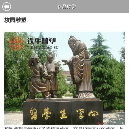
作品欣赏
校园雕塑
校园雕塑是物质化了的精神载体，它是校园文化的载体，反