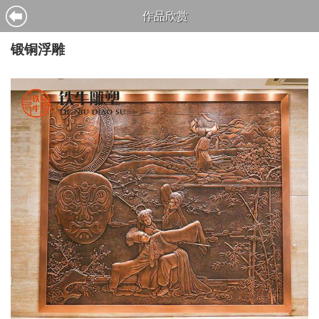
作品欣赏
锻铜浮雕